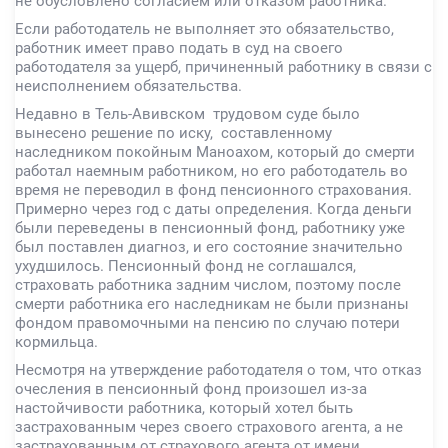
не обусловлено согласием или отказом работника.
Если работодатель не выполняет это обязательство,
работник имеет право подать в суд на своего
работодателя за ущерб, причиненный работнику в связи с
неисполнением обязательства.
Недавно в Тель-Авивском трудовом суде было
вынесено решение по иску, составленному
наследником покойным Маноахом, который до смерти
работал наемным работником, но его работодатель во
время не переводил в фонд пенсионного страхования.
Примерно через год с даты определения. Когда деньги
были переведены в пенсионный фонд, работнику уже
был поставлен диагноз, и его состояние значительно
ухудшилось. Пенсионный фонд не соглашался,
страховать работника задним числом, поэтому после
смерти работника его наследникам не были признаны
фондом правомочными на пенсию по случаю потери
кормильца.
Несмотря на утверждение работодателя о том, что отказ
очесления в пенсионный фонд произошел из-за
настойчивости работника, который хотел быть
застрахованным через своего страхового агента, а не
застрахованным от страхового агента от имени