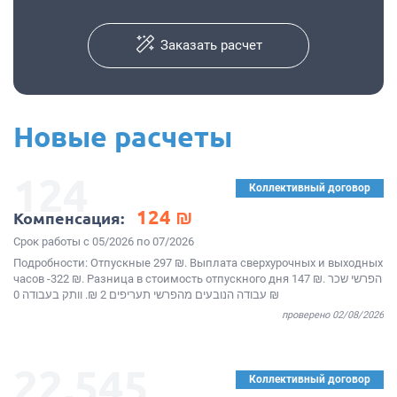
Заказать расчет
Новые расчеты
124
Коллективный договор
124 ₪
Компенсация:
Срок работы с 05/2026 по 07/2026
Подробности: Отпускные 297 ₪. Выплата сверхурочных и выходных
часов -322 ₪. Разница в стоимость отпускного дня 147 ₪. הפרשי שכר
עבודה הנובעים מהפרשי תעריפים 2 ₪. וותק בעבודה 0 ₪
проверено 02/08/2026
22,545
Коллективный договор