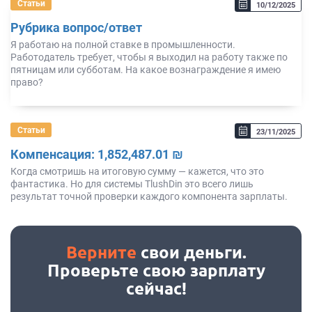
Статьи
10/12/2025
Рубрика вопрос/ответ
Я работаю на полной ставке в промышленности.
Работодатель требует, чтобы я выходил на работу также по
пятницам или субботам. На какое вознаграждение я имею
право?
Статьи
23/11/2025
Компенсация: 1,852,487.01 ₪
Когда смотришь на итоговую сумму — кажется, что это
фантастика. Но для системы TlushDin это всего лишь
результат точной проверки каждого компонента зарплаты.
Верните
свои деньги.
Проверьте свою зарплату
сейчас!