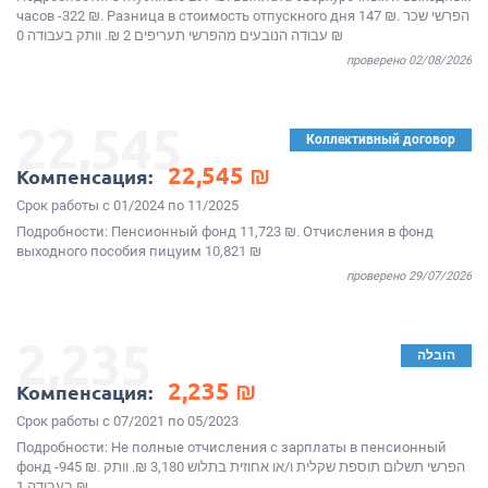
часов -322 ₪. Разница в стоимость отпускного дня 147 ₪. הפרשי שכר
עבודה הנובעים מהפרשי תעריפים 2 ₪. וותק בעבודה 0 ₪
проверено 02/08/2026
22,545
Коллективный договор
22,545 ₪
Компенсация:
Срок работы с 01/2024 по 11/2025
Подробности: Пенсионный фонд 11,723 ₪. Отчисления в фонд
выходного пособия пицуим 10,821 ₪
проверено 29/07/2026
2,235
הובלה
2,235 ₪
Компенсация:
Срок работы с 07/2021 по 05/2023
Подробности: Не полные отчисления с зарплаты в пенсионный
фонд -945 ₪. הפרשי תשלום תוספת שקלית ו/או אחוזית בתלוש 3,180 ₪. וותק
בעבודה 1 ₪